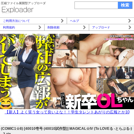
圧縮ファイル展開型アップローダ
ご利用方法について
ヘルプ
利用規約
削除依頼
アップロード
【新人】よく笑う女って良いよな！！学生タレントあがりの広報とか10
0%顔採用だと思うじゃん？いや、話したら分かるよ頭の回転相当早いww
w
(COMIC1☆8) [40010壱号 (40010試作型)] MAGICAL☆IV (To LOVEる -とらぶる-)