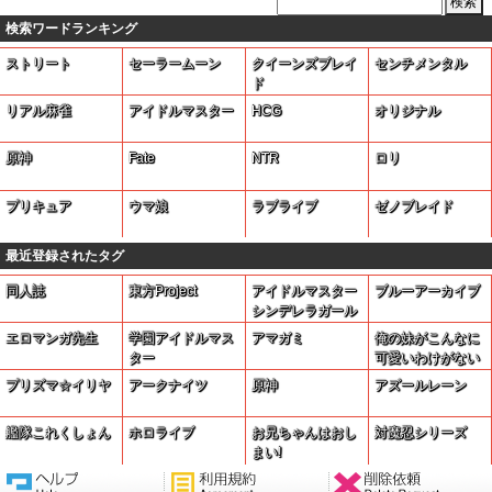
検索ワードランキング
ストリート
セーラームーン
クイーンズブレイ
センチメンタル
ド
リアル麻雀
アイドルマスター
HCG
オリジナル
原神
Fate
NTR
ロリ
プリキュア
ウマ娘
ラブライブ
ゼノブレイド
最近登録されたタグ
同人誌
東方Project
アイドルマスター
ブルーアーカイブ
シンデレラガール
ズ
エロマンガ先生
学園アイドルマス
アマガミ
俺の妹がこんなに
ター
可愛いわけがない
プリズマ☆イリヤ
アークナイツ
原神
アズールレーン
艦隊これくしょん
ホロライブ
お兄ちゃんはおし
対魔忍シリーズ
まい!