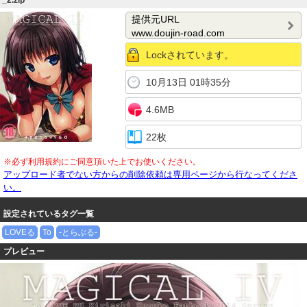
_2.zip
提供元URL
www.doujin-road.com
Lockされています。
10月13日 01時35分
4.6MB
22枚
※必ず利用規約にご同意頂いた上でお使いください。
アップロード者でない方からの削除依頼は専用ページから行なってくださ
い。
設定されているタグ一覧
LOVEる
To
-とらぶる-
プレビュー