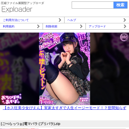
圧縮ファイル展開型アップローダ
ご利用方法について
ヘルプ
利用規約
削除依頼
アップロード
【ホス狂美少女ぴえん】実家太すぎで人生イージーモード！？世間知らず
なお嬢様を鬼イラマと猛攻ピストンで理解らせる！超カワイイ童顔とのギ
ャップがエグい！ボーボー剛毛マ●コから溢れる潮に大興奮！！特濃おじ
[ごべらっつぉ]電マパラ (プリパラ).zip
ザーメンを中出し&顔面ぶっかけ！！【おち●ぽ様とあそぼ。】【しおり