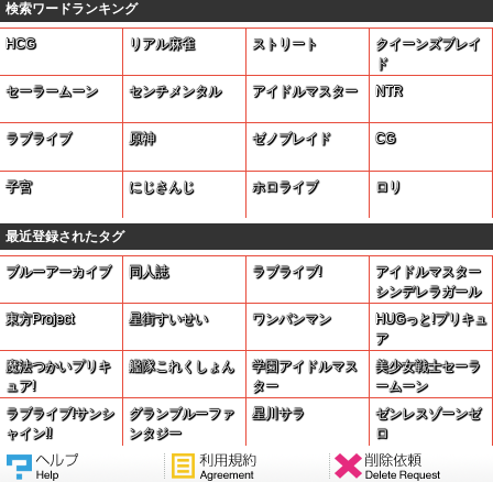
検索ワードランキング
HCG
リアル麻雀
ストリート
クイーンズブレイ
ド
セーラームーン
センチメンタル
アイドルマスター
NTR
ラブライブ
原神
ゼノブレイド
CG
子宮
にじさんじ
ホロライブ
ロリ
最近登録されたタグ
ブルーアーカイブ
同人誌
ラブライブ!
アイドルマスター
シンデレラガール
ズ
東方Project
星街すいせい
ワンパンマン
HUGっと!プリキュ
ア
魔法つかいプリキ
艦隊これくしょん
学園アイドルマス
美少女戦士セーラ
ュア!
ター
ームーン
ラブライブ!サンシ
グランブルーファ
星川サラ
ゼンレスゾーンゼ
ャイン!!
ンタジー
ロ