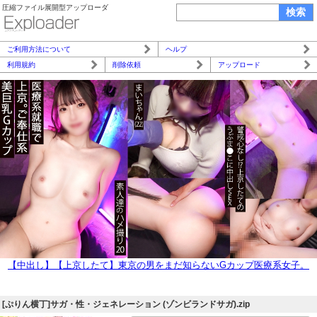
圧縮ファイル展開型アップローダ
ご利用方法について
ヘルプ
利用規約
削除依頼
アップロード
【中出し】【上京したて】東京の男をまだ知らないGカップ医療系女子。
クールに見えて人懐っこいご奉仕型。
[ぷりん横丁]サガ・性・ジェネレーション (ゾンビランドサガ).zip