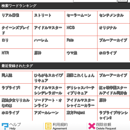
検索ワードランキング
リアル麻雀
ストリート
セーラームーン
センチメンタル
クイーンズブレイ
アイドルマスター
HCG
オリジナル
ド
ロリ
ハーレム
Fate
ブルーアーカイブ
NTR
原神
ウマ娘
ホロライブ
最近登録されたタグ
同人誌
ひろがるスカイ!プ
艦隊これくしょん
ブルーアーカイブ
リキュア
ラブライブ!
アイドルマスター
デリシャスパーテ
虹ヶ咲学園スクー
シンデレラガール
ィプリキュア
ルアイドル同好会
ズ
魔法少女リリカル
ソードアート・オ
アイドルマスター
原神
なのは
ンライン
シャイニーカラー
ズ
ホロライブ
アズールレーン
東方Project
ラブライブ!サンシ
ャイン!!