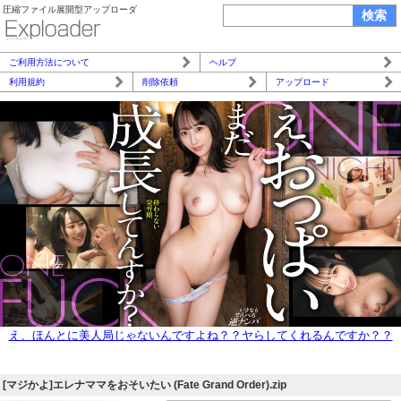
圧縮ファイル展開型アップローダ
ご利用方法について
ヘルプ
利用規約
削除依頼
アップロード
え、ほんとに美人局じゃないんですよね？？ヤらしてくれるんですか？？
え、生で！？ぜってー裏あるとしか思えねーだろwww
[マジかよ]エレナママをおそいたい (Fate Grand Order).zip