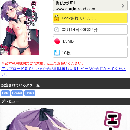
提供元URL
www.doujin-road.com
Lockされています。
02月14日 00時24分
4.9MB
10枚
※必ず利用規約にご同意頂いた上でお使いください。
アップロード者でない方からの削除依頼は専用ページから行なってくださ
い。
設定されているタグ一覧
Fate
Grand
Order
プレビュー