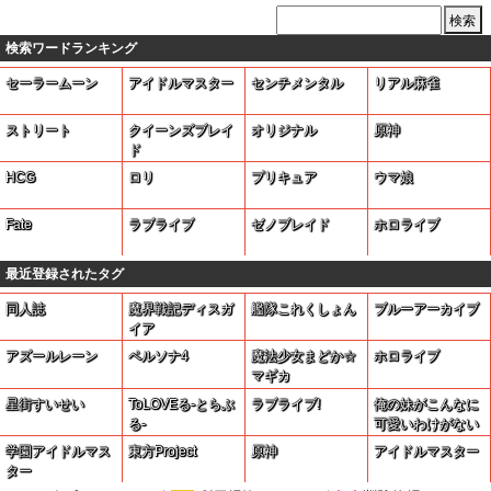
検索ワードランキング
セーラームーン
アイドルマスター
センチメンタル
リアル麻雀
ストリート
クイーンズブレイ
オリジナル
原神
ド
HCG
ロリ
プリキュア
ウマ娘
Fate
ラブライブ
ゼノブレイド
ホロライブ
最近登録されたタグ
同人誌
魔界戦記ディスガ
艦隊これくしょん
ブルーアーカイブ
イア
アズールレーン
ペルソナ4
魔法少女まどか☆
ホロライブ
マギカ
星街すいせい
ToLOVEる-とらぶ
ラブライブ!
俺の妹がこんなに
る-
可愛いわけがない
学園アイドルマス
東方Project
原神
アイドルマスター
ター