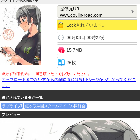
ルアイドル同好会).zip
提供元URL
www.doujin-road.com
Lockされています。
06月03日 00時22分
15.7MB
26枚
※必ず利用規約にご同意頂いた上でお使いください。
アップロード者でない方からの削除依頼は専用ページから行なってくださ
い。
設定されているタグ一覧
ラブライブ!
虹ヶ咲学園スクールアイドル同好会
プレビュー