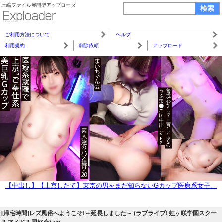
圧縮ファイル展開型アップローダ
ご利用方法について
ヘルプ
利用規約
削除依頼
アップロード
【中出し】【上京したて】東京の男をまだ知らないGカップ医療系女子。
クールに見えて人懐っこいご奉仕型。
[帰宅時間]レズ風俗へようこそ!～延長しました～ (ラブライブ! 虹ヶ咲学園スクー