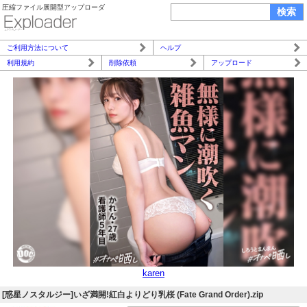
圧縮ファイル展開型アップローダ
ご利用方法について
ヘルプ
利用規約
削除依頼
アップロード
karen
[惑星ノスタルジー]いざ満開!紅白よりどり乳桜 (Fate Grand Order).zip