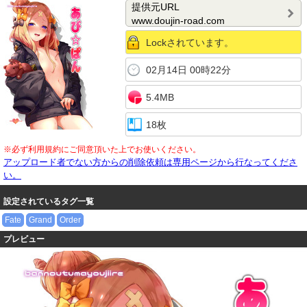
にブチ込み猛ピス。イキ反るたび締まるキツキツま●こ最高でしたww ：ca
提供元URL
se.66
www.doujin-road.com
Lockされています。
02月14日 00時22分
5.4MB
18枚
※必ず利用規約にご同意頂いた上でお使いください。
アップロード者でない方からの削除依頼は専用ページから行なってくださ
い。
設定されているタグ一覧
Fate
Grand
Order
プレビュー