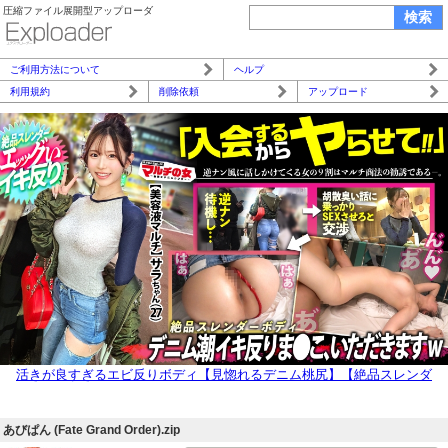
圧縮ファイル展開型アップローダ
ご利用方法について
ヘルプ
利用規約
削除依頼
アップロード
活きが良すぎるエビ反りボディ【見惚れるデニム桃尻】【絶品スレンダ
ー】カワイイ笑顔と際立つボディラインについてったら「肌綺麗な方がモ
テますよ～」って美容液を売りつけてきました。。問答無用でひん剥くと
あびぱん (Fate Grand Order).zip
ご馳走乳首がこんにちはwwしゃぶり尽くしたら潮でテカったシズルま●こ