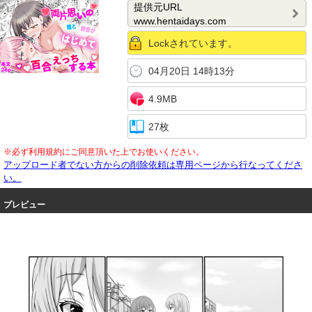
提供元URL
www.hentaidays.com
Lockされています。
04月20日 14時13分
4.9MB
27枚
※必ず利用規約にご同意頂いた上でお使いください。
アップロード者でない方からの削除依頼は専用ページから行なってくださ
い。
プレビュー