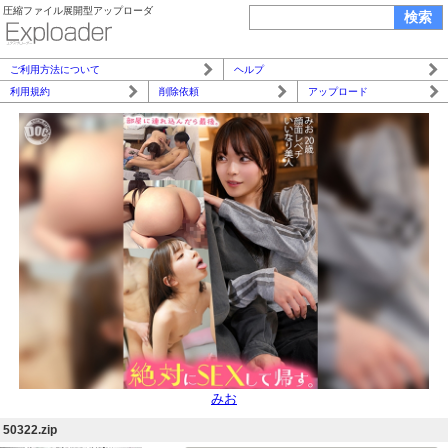
圧縮ファイル展開型アップローダ
ご利用方法について
ヘルプ
利用規約
削除依頼
アップロード
みお
50322.zip