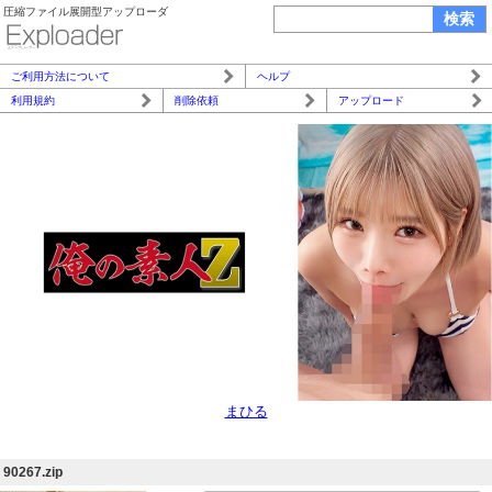
圧縮ファイル展開型アップローダ
ご利用方法について
ヘルプ
利用規約
削除依頼
アップロード
まひる
90267.zip