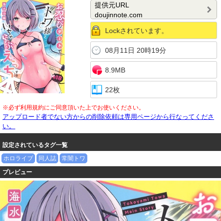
にブチ込み猛ピス。イキ反るたび締まるキツキツま●こ最高でしたww ：ca
提供元URL
se.66
doujinnote.com
Lockされています。
08月11日 20時19分
8.9MB
22枚
※必ず利用規約にご同意頂いた上でお使いください。
アップロード者でない方からの削除依頼は専用ページから行なってくださ
い。
設定されているタグ一覧
ホロライブ
同人誌
常闇トワ
プレビュー