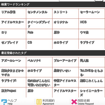
検索ワードランキング
リアル麻雀
センチメンタル
ストリート
セーラームーン
アイドルマスター
クイーンズブレイ
オリジナル
HCG
ド
ロリ
Fate
原神
ウマ娘
ゼノブレイド
CG
ホロライブ
ラブライブ
最近登録されたタグ
アズールレーン
ペルソナ4
ブルーアーカイブ
同人誌
魔法少女まどか☆
ホロライブ
星街すいせい
ToLOVEる-とらぶ
マギカ
る-
ラブライブ!
俺の妹がこんなに
学園アイドルマス
艦隊これくしょん
可愛いわけがない
ター
東方Project
原神
アイドルマスター
シャイニーカラー
ズ