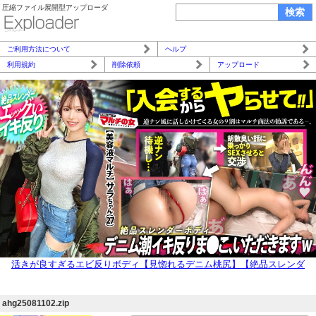
圧縮ファイル展開型アップローダ
ご利用方法について
ヘルプ
利用規約
削除依頼
アップロード
活きが良すぎるエビ反りボディ【見惚れるデニム桃尻】【絶品スレンダ
ー】カワイイ笑顔と際立つボディラインについてったら「肌綺麗な方がモ
テますよ～」って美容液を売りつけてきました。。問答無用でひん剥くと
ahg25081102.zip
ご馳走乳首がこんにちはwwしゃぶり尽くしたら潮でテカったシズルま●こ