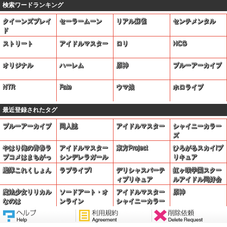
検索ワードランキング
クイーンズブレイ
セーラームーン
リアル麻雀
センチメンタル
ド
ストリート
アイドルマスター
ロリ
HCG
オリジナル
ハーレム
原神
ブルーアーカイブ
NTR
Fate
ウマ娘
ホロライブ
最近登録されたタグ
ブルーアーカイブ
同人誌
アイドルマスター
シャイニーカラー
ズ
やはり俺の青春ラ
アイドルマスター
東方Project
ひろがるスカイ!プ
ブコメはまちがっ
シンデレラガール
リキュア
ている。
ズ
艦隊これくしょん
ラブライブ!
デリシャスパーテ
虹ヶ咲学園スクー
ィプリキュア
ルアイドル同好会
魔法少女リリカル
ソードアート・オ
アイドルマスター
原神
なのは
ンライン
シャイニーカラー
ズ