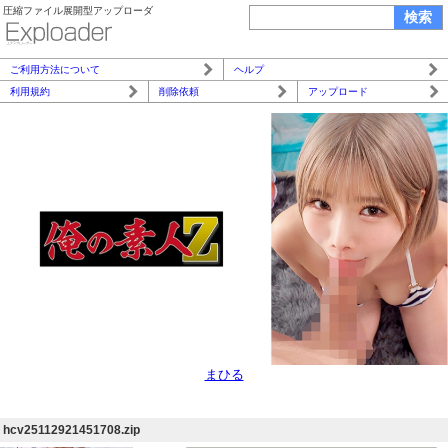
圧縮ファイル展開型アップローダ
ご利用方法について
ヘルプ
利用規約
削除依頼
アップロード
まひる
hcv25112921451708.zip