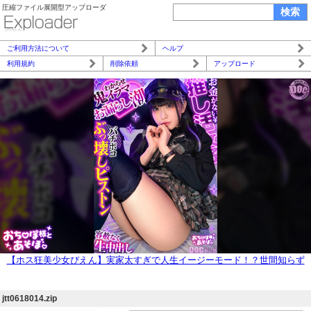
圧縮ファイル展開型アップローダ
ご利用方法について
ヘルプ
利用規約
削除依頼
アップロード
【ホス狂美少女ぴえん】実家太すぎで人生イージーモード！？世間知らず
なお嬢様を鬼イラマと猛攻ピストンで理解らせる！超カワイイ童顔とのギ
ャップがエグい！ボーボー剛毛マ●コから溢れる潮に大興奮！！特濃おじ
jtt0618014.zip
ザーメンを中出し&顔面ぶっかけ！！【おち●ぽ様とあそぼ。】【しおり