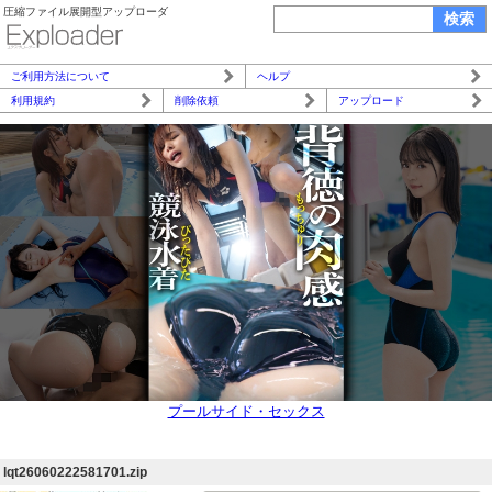
圧縮ファイル展開型アップローダ
ご利用方法について
ヘルプ
利用規約
削除依頼
アップロード
プールサイド・セックス
lqt26060222581701.zip