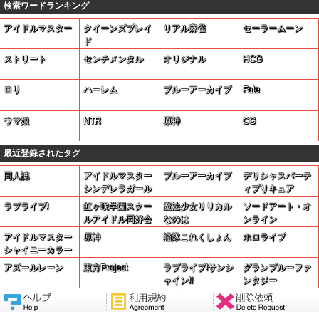
検索ワードランキング
アイドルマスター
クイーンズブレイ
リアル麻雀
セーラームーン
ド
ストリート
センチメンタル
オリジナル
HCG
ロリ
ハーレム
ブルーアーカイブ
Fate
ウマ娘
NTR
原神
CG
最近登録されたタグ
同人誌
アイドルマスター
ブルーアーカイブ
デリシャスパーテ
シンデレラガール
ィプリキュア
ズ
ラブライブ!
虹ヶ咲学園スクー
魔法少女リリカル
ソードアート・オ
ルアイドル同好会
なのは
ンライン
アイドルマスター
原神
艦隊これくしょん
ホロライブ
シャイニーカラー
ズ
アズールレーン
東方Project
ラブライブ!サンシ
グランブルーファ
ャイン!!
ンタジー