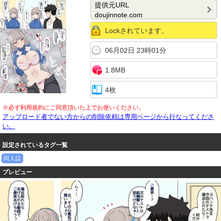
提供元URL
doujinnote.com
Lockされています。
06月02日 23時01分
1.8MB
4枚
※必ず利用規約にご同意頂いた上でお使いください。
アップロード者でない方からの削除依頼は専用ページから行なってくださ
い。
設定されているタグ一覧
同人誌
プレビュー