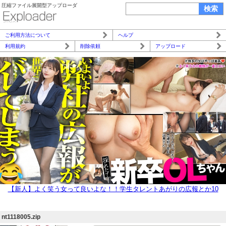
圧縮ファイル展開型アップローダ
ご利用方法について
ヘルプ
利用規約
削除依頼
アップロード
【新人】よく笑う女って良いよな！！学生タレントあがりの広報とか10
0%顔採用だと思うじゃん？いや、話したら分かるよ頭の回転相当早いww
w
nt1118005.zip