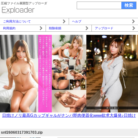
圧縮ファイル展開型アップローダ
ご利用方法について
ヘルプ
利用規約
削除依頼
アップロード
日焼けノリ最高Gカップギャルがナンパ即肉便器化www欲求大爆発♪日焼け
ギャルがチ○コ触った瞬間からジュボフェラ&Gcupパイズリ全開!軟乳ブル
ンブルン騎乗位で腰振りまくり、無許可中出し→お掃除フェラから2回戦G
snf26060317391703.zip
カップぶっかけ♪