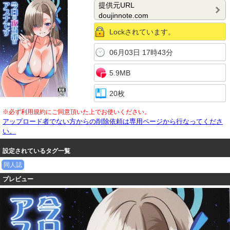
提供元URL
doujinnote.com
Lockされています。
06月03日 17時43分
5.9MB
20枚
※必ず利用規約にご同意頂いた上でお使いください。
アップロード者でない方からの削除依頼は専用ページから行なってくださ
い。
設定されているタグ一覧
同人誌
プレビュー