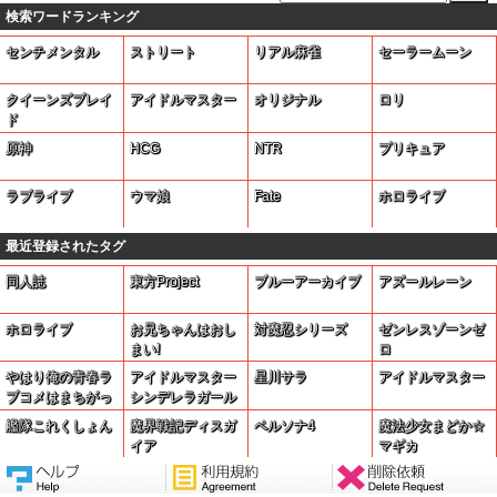
検索ワードランキング
センチメンタル
ストリート
リアル麻雀
セーラームーン
クイーンズブレイ
アイドルマスター
オリジナル
ロリ
ド
原神
HCG
NTR
プリキュア
ラブライブ
ウマ娘
Fate
ホロライブ
最近登録されたタグ
同人誌
東方Project
ブルーアーカイブ
アズールレーン
ホロライブ
お兄ちゃんはおし
対魔忍シリーズ
ゼンレスゾーンゼ
まい!
ロ
やはり俺の青春ラ
アイドルマスター
星川サラ
アイドルマスター
ブコメはまちがっ
シンデレラガール
ている。
ズ
艦隊これくしょん
魔界戦記ディスガ
ペルソナ4
魔法少女まどか☆
イア
マギカ