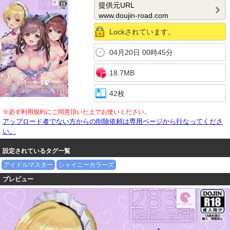
提供元URL
www.doujin-road.com
Lockされています。
04月20日 00時45分
18.7MB
42枚
※必ず利用規約にご同意頂いた上でお使いください。
アップロード者でない方からの削除依頼は専用ページから行なってくださ
い。
設定されているタグ一覧
アイドルマスター
シャイニーカラーズ
プレビュー