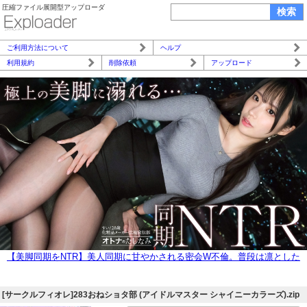
圧縮ファイル展開型アップローダ
ご利用方法について
ヘルプ
利用規約
削除依頼
アップロード
【美脚同期をNTR】美人同期に甘やかされる密会W不倫。普段は凛とした
シゴデキ美女がイキ潮を噴きながらどスケベ顔で痙攣絶頂。本能のまま膣
奥まで生中出し。【既婚男性×既婚女性(同期W不倫)】 case.27
[サークルフィオレ]283おねショタ部 (アイドルマスター シャイニーカラーズ).zip