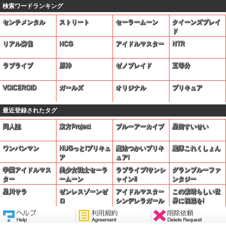
検索ワードランキング
センチメンタル
ストリート
セーラームーン
クイーンズブレイ
ド
リアル麻雀
HCG
アイドルマスター
NTR
ラブライブ
原神
ゼノブレイド
五等分
VOICEROID
ガールズ
オリジナル
プリキュア
最近登録されたタグ
同人誌
東方Project
ブルーアーカイブ
星街すいせい
ワンパンマン
HUGっと!プリキュ
魔法つかいプリキ
艦隊これくしょん
ア
ュア!
学園アイドルマス
美少女戦士セーラ
ラブライブ!サンシ
グランブルーファ
ター
ームーン
ャイン!!
ンタジー
星川サラ
ゼンレスゾーンゼ
アイドルマスター
この素晴らしい世
ロ
シンデレラガール
界に祝福を!
ズ