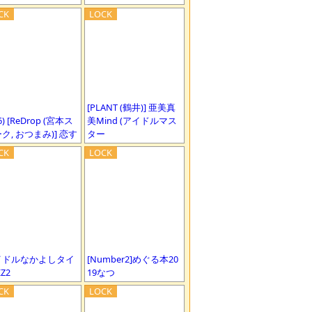
[PLANT (鶴井)] 亜美真
6) [ReDrop (宮本ス
美Mind (アイドルマス
ク, おつまみ)] 恋す
ター
イドルなかよしタイ
[Number2]めぐる本20
Z2
19なつ