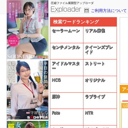
圧縮ファイル展開型アップローダ
ご利用方法について
検索ワードランキング
セーラームーン
リアル麻雀
センチメンタル
クイーンズブレ
イド
アイドルマスタ
ストリート
ー
HCG
オリジナル
ア
原神
ラブライブ
Fate
NTR