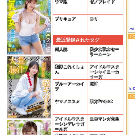
ウマ娘
ゼノブレイド
プリキュア
ロリ
zv
最近登録されたタグ
同人誌
美少女戦士セー
ラームーン
艦隊これくしょ
アイドルマスタ
ん
ーシャイニーカ
ラーズ
ブルーアーカイ
原神
kr
ブ
ヤマノススメ
東方Project
アイドルマスタ
エロマンガ先生
ーシンデレラガ
ールズ