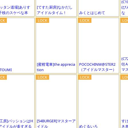
(C
ペッタン道場]ありす
[てすた厨房]なかだし
(び
千枝のスケベな本
アイドルタイム！
みくとはじめて
な
(C7
0]
[蜜柑電車]the apprecia
POCOCHINM@STER2
（アイドルマスター）
マ
TOUMI
tion
春工房]パッションはH
[54BURGER]マスターア
す
アイドルが多すぎる
イドル
めぐるいろ
き