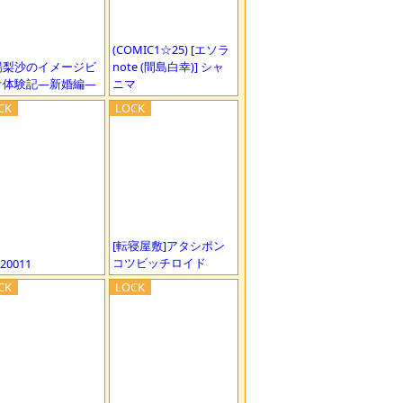
(COMIC1☆25) [エソラ
場梨沙のイメージビ
note (間島白幸)] シャ
オ体験記―新婚編―
ニマ
[転寝屋敷]アタシポン
コツビッチロイド
620011