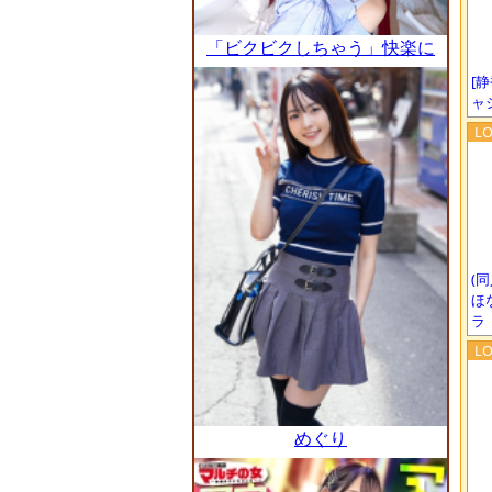
「ビクビクしちゃう」快楽に
忠実なおっとり美人としっぽ
[
りセックス。でもオチ●ポし
ャ
ゃぶるのだーい好き！ 【初撮
り】ネットでAV応募→AV体
験撮影 2600
(同
ほ
ラ
めぐり