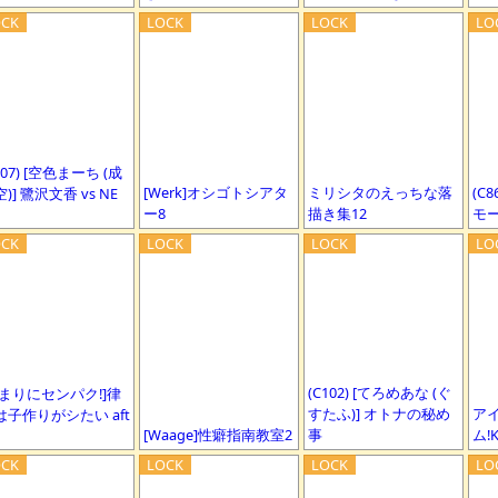
107) [空色まーち (成
[Werk]オシゴトシアタ
ミリシタのえっちな落
(C8
)] 鷺沢文香 vs NE
ー8
描き集12
モー
(C102) [てろめあな (ぐ
あまりにセンパク!]律
すたふ)] オトナの秘め
ア
は子作りがシたい aft
[Waage]性癖指南教室2
事
ム!K