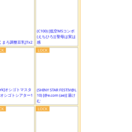
(C100) [低空MSコンボ
(えちひろ)] 聖母は実は
くまろ調整豆乳]Tx2
感
erk]オシゴトマスタ
(SHINY STAR FESTIV@L
 オシゴトシアター1
10) [@e.com (ae)] 湯け
む