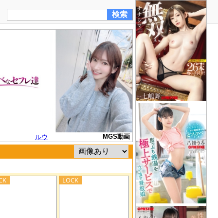
MGS動画
ルウ