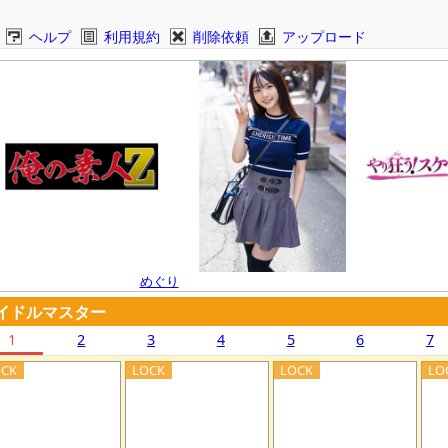
ヘルプ
利用規約
削除依頼
アップロード
めぐり
イドルマスター
1
2
3
4
5
6
7