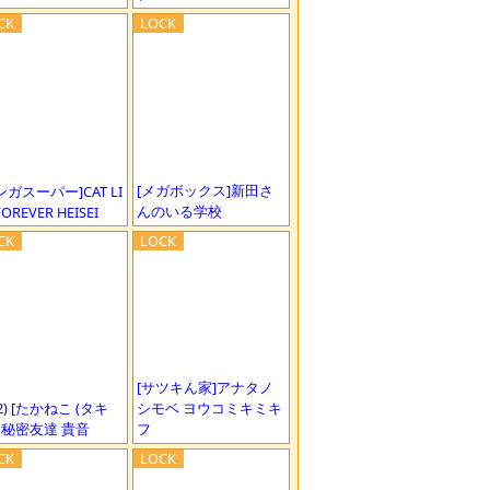
[メガボックス]新田さ
ンガスーパー]CAT LI
んのいる学校
FOREVER HEISEI
[サツキん家]アナタノ
92) [たかねこ (タキ
シモベ ヨウコミキミキ
] 秘密友達 貴音
フ