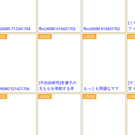
[く
フ
t26080 712341704
fbo26080 616431703
fbo26080 616431702
[不自由研究]冬優子の
[テ
太ももを堪能する本
もっとも我儘なママ
甘々
l26080 521421704