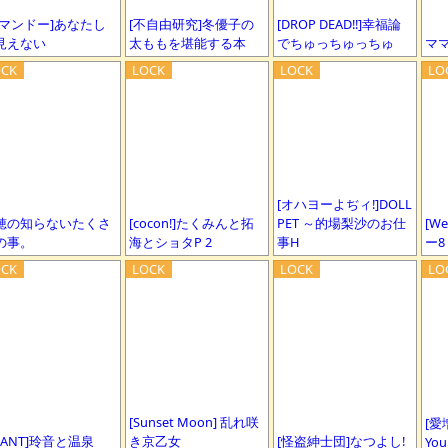
コマンドー]あなたし
[不自由研究]冬優子の
[DROP DEAD!!]幸福論
見えない
太ももを堪能する本
でちゅっちゅっちゅ
マ
[オハヨーよぢィ!]DOLL
穂の知らないたくさ
[cocon!]たくみんと拓
PET ～的場梨沙のお仕
[W
の事。
海とショタP 2
事H
ー8
[Sunset Moon] 乱れ咲
[愛
LANT]玲音と温泉
き京乙女
[怪盗紳士団]なつよし!
You