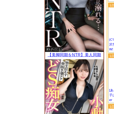
てホテイン直行。都合が悪く
なると反抗的な目つきで態度
一変するも…パンストま●こ
は蒸れ濡れですwwこちらを
睨みながらもチ●ポ挿入で漏
れる声。強気で対抗しても終
いには腰振ってアヘアヘして
(C
ましたww ：case.60
沢空
W!
【美脚同期をNTR】美人同期
に甘やかされる密会W不倫。
普段は凛としたシゴデキ美女
がイキ潮を噴きながらどスケ
ベ顔で痙攣絶頂。本能のまま
膣奥まで生中出し。【既婚男
[
性×既婚女性(同期W不倫)】 c
子
ase.27
er