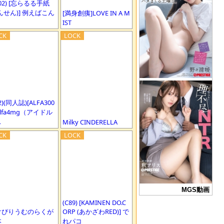
102) [忘らるる手紙
んせん)] 例えばこん
[満身創痍]LOVE IN A M
IST
2)(同人誌)[ALFA300
 Alfa4mg（アイドル
ス
Milky CINDERELLA
MGS動画
(C89) [KAMINEN DO.C
けぴりうむのらくが
ORP (あかざわRED)] で
本
れパコ