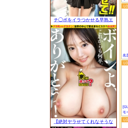
チ◯ポをイラつかせる早熟エ
ロボディ。若さ、ビジュ、谷
間、ピチピチの生脚…自分の
魅せ方をわかってる小娘ww
舐められたもんです。もちろ
んついてって、テキト～に乗
名
っかって陥落させます。おマ
セボディにブチ込み放題。壊
れた蛇口みたいな潮吹いて
て、その気になるのが早い雑
魚マンでしたww：case.67
[G
モ
【絶対ヤラせてくれなそうな