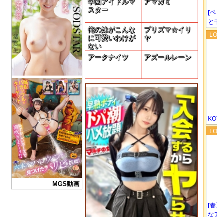
学園アイドルマ
アマガミ
スター
[
と
俺の妹がこんな
プリズマ☆イリ
に可愛いわけが
ヤ
ない
アークナイツ
アズールレーン
KO
MGS動画
[
な