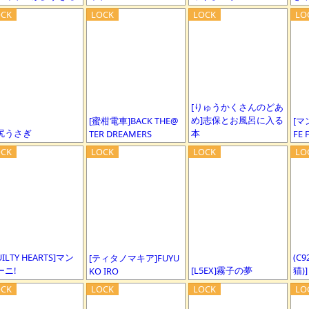
[りゅうかくさんのどあ
め]志保とお風呂に入る
[蜜柑電車]BACK THE@
[マ
尻うさぎ
本
TER DREAMERS
FE 
UILTY HEARTS]マン
(C
[ティタノマキア]FUYU
ーニ!
[L5EX]霧子の夢
猫)
KO IRO