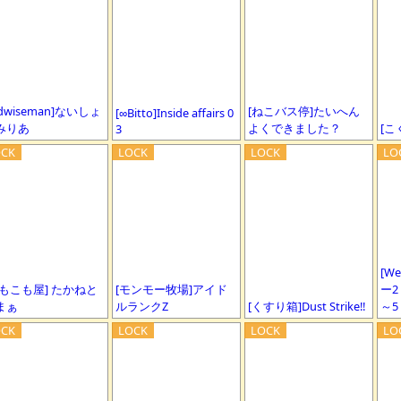
ldwiseman]ないしょ
[ねこバス停]たいへん
[∞Bitto]Inside affairs 0
みりあ
よくできました？
[こ
3
[W
けもこも屋] たかねと
[モンモー牧場]アイド
ー2
まぁ
ルランクZ
[くすり箱]Dust Strike!!
～5