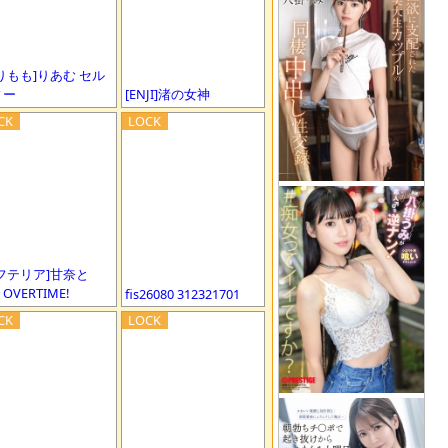
りもも]りあむ セル
ィー
[ENJI]渚の女神
フテリア]甘奈と
OVERTIME!
fis26080 312321701