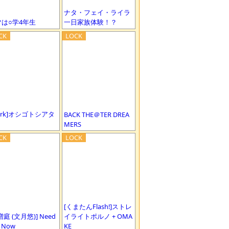
ナタ・フェイ・ライラ
マは○学4年生
一日家族体験！？
erk]オシゴトシアタ
BACK THE＠TER DREA
MERS
[くまたんFlash!]ストレ
増庭 (文月悠)] Need
イライトポルノ + OMA
 Now
KE