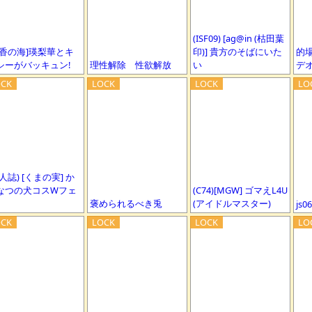
(ISF09) [ag@in (枯田葉
静香の海]瑛梨華とキ
印)] 貴方のそばにいた
的
シーがバッキュン!
理性解除 性欲解放
い
デ
人誌) [くまの実] か
なつの犬コスWフェ
(C74)[MGW] ゴマえL4U
褒められるべき兎
(アイドルマスター)
js0