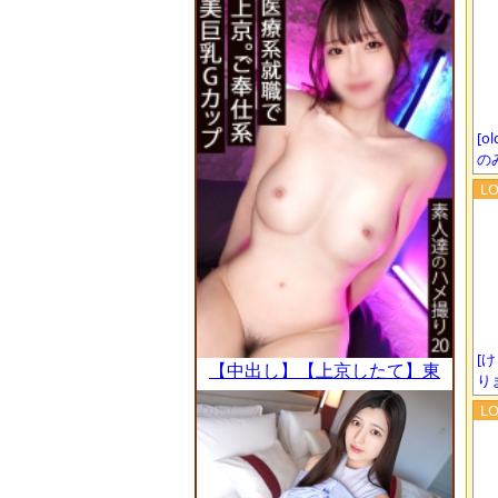
美女SP】 なのにめちゃくち
ゃヤラせてくれる！ 1000人
斬り！信じられないオホ声が
家中響き渡る！ やっぱりヤリ
マンが一番いい！ ⇒出会い系
でヤる前の一番エロいあの時
[o
の
間を再現 ⇒男と話しているの
ではなくチ●コと話をしてい
る ⇒ヌケる！ピタピタのテニ
スウェアSEX ⇒デカチンにヤ
ラれまくってブッ飛ぶ！オホ
声があなたの頭の中に直接響
きます ⇒男とは？1000人と
ヤッてきて得たモノとは cas
[
【中出し】【上京したて】東
e.298
り
京の男をまだ知らないGカッ
プ医療系女子。クールに見え
て人懐っこいご奉仕型。