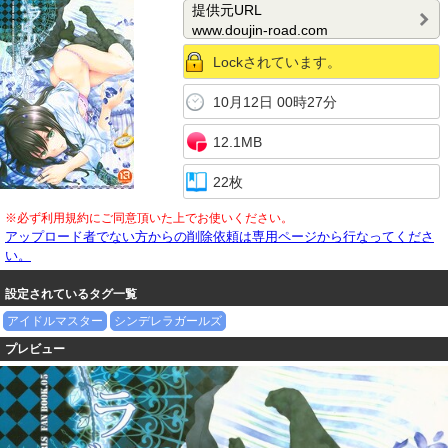
提供元URL
www.doujin-road.com
Lockされています。
10月12日 00時27分
12.1MB
22枚
※必ず利用規約にご同意頂いた上でお使いください。
アップロード者でない方からの削除依頼は専用ページから行なってくださ
い。
設定されているタグ一覧
アイドルマスター
シンデレラガールズ
プレビュー