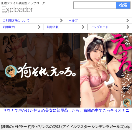
圧縮ファイル展開型アップローダ
ご利用方法について
ヘルプ
利用規約
削除依頼
アップロード
サウナで声かけた控えめ美女に部屋凸したら、布団の中でこっそりオナニ
ー。恥ずかしがってたのに親友に見られながらトロトロに感じて、最後は
4Pスワッピング中出ししちゃいました。
[漆黒のバゼラード]ラビリンスの花02 (アイドルマスター シンデレラガールズ).zip