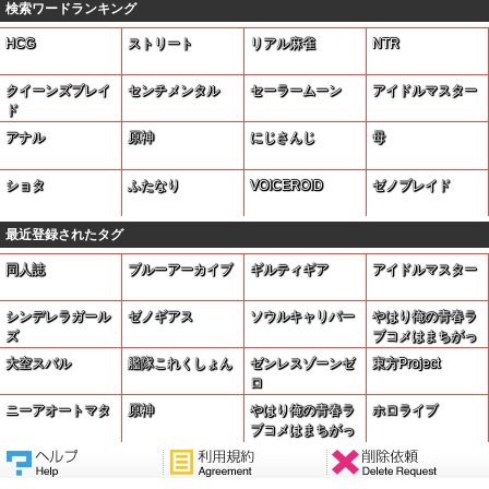
検索ワードランキング
HCG
ストリート
リアル麻雀
NTR
クイーンズブレイ
センチメンタル
セーラームーン
アイドルマスター
ド
アナル
原神
にじさんじ
母
ショタ
ふたなり
VOICEROID
ゼノブレイド
最近登録されたタグ
同人誌
ブルーアーカイブ
ギルティギア
アイドルマスター
シンデレラガール
ゼノギアス
ソウルキャリバー
やはり俺の青春ラ
ズ
ブコメはまちがっ
ている
大空スバル
艦隊これくしょん
ゼンレスゾーンゼ
東方Project
ロ
ニーアオートマタ
原神
やはり俺の青春ラ
ホロライブ
ブコメはまちがっ
ている。