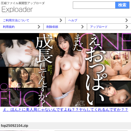
圧縮ファイル展開型アップローダ
ご利用方法について
ヘルプ
利用規約
削除依頼
アップロード
え、ほんとに美人局じゃないんですよね？？ヤらしてくれるんですか？？
え、生で！？ぜってー裏あるとしか思えねーだろwww
fop25092104.zip