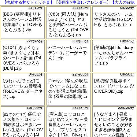
【搾精する甘サドビッチ妻】【美巨乳×中出し×スレンダー】【大人の背徳
1時10分
22時35分
0時22分
ランジェリー性交】清楚に見えて経験人数100人越えのビッチ妻登場www
イッてもイッてもまだまだ精子が欲しい…とチ◯ポに縋りつくド淫乱で甘
[BBG (葵蜜柑)] リト
(C83) (同人誌) [Num
リトさんのハーレム
さんのハーレム性活
ber2 (たくじ)] ヤミ
性活総集編 (To LOV
サドな奥さんと背徳性交【結婚7年目 坂本さん 29歳】 #39
総集編2 (To LOVEる
と美柑のハーレムぷ
Eる -とらぶる-).zip
-とらぶる-).zip
ろじぇくと (ToLOVE
る-とらぶる-).zip
22時45分
23時38分
0時32分
(C104) [きょくちょ
バニーハーレムガー
[第6基地]if Idol diary
局 (きょくちょ)] 私
デン（ばにーがーで
～ちゅんちゅんハー
のハーレム計画 (ToL
ん）.zip
レム～ (ラブライ
OVEる -とらぶる-)
ブ!).zip
[DL版].zip
0時31分
22時08分
0時50分
[ぶれいんでっど]モ
[Justy／.]禁忌の呪法
[烏賊輪]異世界ボイ
モのハーレム管理術
でハーレムになった
スロイドハーレム (V
(ToLOVEる ダークネ
ので妊活に励む陰陽
OICEROID).zip
ス).zip
師 (双星の陰陽師).zi
p
16時09分
23時34分
22時20分
[ぬきのすけ] 催〇で
[宥人島]コッコロと
[うなぎまる] 召喚し
メス堕ちヒロイン -
はじめてえっち!～美
たヒロイン全員孕ま
調教後はボテ腹ハー
食殿とハーレムえっ
せオレのことが好き
レム生活へ- (To LOV
ち!～ (プリンセスコ
すぎる嫁候補3人と
Eる -とらぶる-) [AI
ネクト!Re：Dive).zi
のハーレム性活 (よ