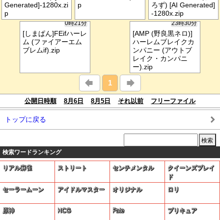
Generated]-1280x.zi
p
ろず) [AI Generated]
p
-1280x.zip
0時21分
23時30分
[しまぱん]FEifハーレ
[AMP (野良黒ネロ)]
ム (ファイアーエム
ハーレムブレイクカ
ブレムif).zip
ンパニー (アウトブ
レイク・カンパニ
ー).zip
1
公開日時順
8月6日
8月5日
それ以前
フリーファイル
トップに戻る
検索ワードランキング
リアル麻雀
ストリート
センチメンタル
クイーンズブレイ
ド
セーラームーン
アイドルマスター
オリジナル
ロリ
原神
HCG
Fate
プリキュア