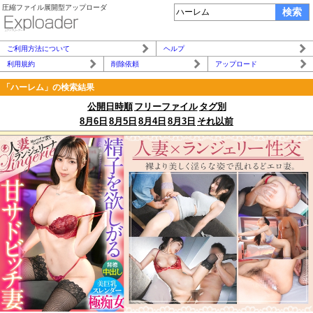
圧縮ファイル展開型アップローダ
ご利用方法について
ヘルプ
利用規約
削除依頼
アップロード
「ハーレム」の検索結果
公開日時順
フリーファイル
タグ別
8月6日
8月5日
8月4日
8月3日
それ以前