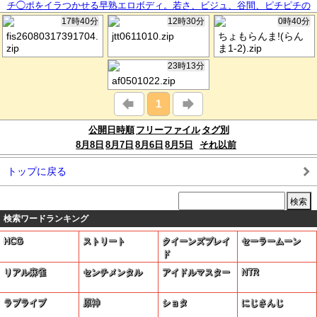
チ◯ポをイラつかせる早熟エロボディ。若さ、ビジュ、谷間、ピチピチの
生脚…自分の魅せ方をわかってる小娘ww舐められたもんです。もちろんつ
17時40分
12時30分
0時40分
いてって、テキト～に乗っかって陥落させます。おマセボディにブチ込み
fis26080317391704.
jtt0611010.zip
ちょもらんま!(らん
放題。壊れた蛇口みたいな潮吹いてて、その気になるのが早い雑魚マンで
zip
ま1-2).zip
したww：case.67
23時13分
af0501022.zip
1
公開日時順
フリーファイル
タグ別
8月8日
8月7日
8月6日
8月5日
それ以前
トップに戻る
検索ワードランキング
HCG
ストリート
クイーンズブレイ
セーラームーン
ド
リアル麻雀
センチメンタル
アイドルマスター
NTR
ラブライブ
原神
ショタ
にじさんじ