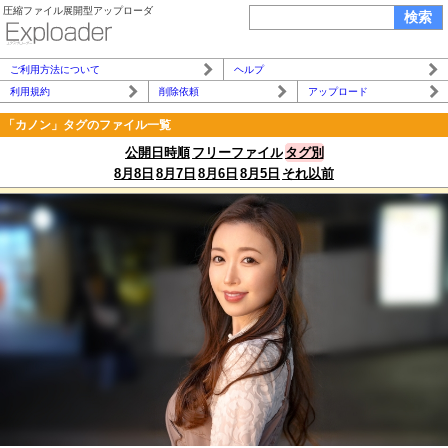
圧縮ファイル展開型アップローダ
ご利用方法について
ヘルプ
利用規約
削除依頼
アップロード
「カノン」タグのファイル一覧
公開日時順
フリーファイル
タグ別
8月8日
8月7日
8月6日
8月5日
それ以前