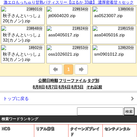
激エロもっちゅり甘熟パティスリー【はるか 33歳】 濃厚密着甘々セック
スで男骨抜き！！ 【初撮り】ネットでAV応募→AV体験撮影 2601
23時01分
22時34分
13時06分
秋子さんといっしょ
jtt0604020.zip
as0523007.zip
20(カノン).zip
23時48分
21時24分
21時15分
秋子さんといっしょ
ass0405017.zip
ass0405016.zip
32(カノン).zip
1時02分
22時53分
12時20分
秋子さんといっしょ
oss1026021.zip
sm0901012.zip
33(カノン).zip
1
公開日時順
フリーファイル
タグ別
8月8日
8月7日
8月6日
8月5日
それ以前
トップに戻る
検索ワードランキング
HCG
リアル麻雀
クイーンズブレイ
センチメンタル
ド