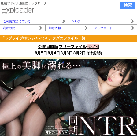
圧縮ファイル展開型アップローダ
ご利用方法について
ヘルプ
利用規約
削除依頼
アップロード
「ラブライブ!サンシャイン!!」タグのファイル一覧
公開日時順
フリーファイル
タグ別
8月5日
8月4日
8月3日
8月2日
それ以前