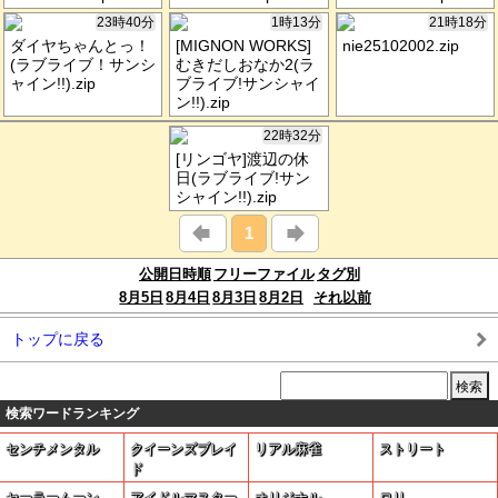
23時40分
1時13分
21時18分
ダイヤちゃんとっ！
[MIGNON WORKS]
nie25102002.zip
(ラブライブ！サンシ
むきだしおなか2(ラ
ャイン!!).zip
ブライブ!サンシャイ
ン!!).zip
22時32分
[リンゴヤ]渡辺の休
日(ラブライブ!サン
シャイン!!).zip
1
公開日時順
フリーファイル
タグ別
8月5日
8月4日
8月3日
8月2日
それ以前
トップに戻る
検索ワードランキング
センチメンタル
クイーンズブレイ
リアル麻雀
ストリート
ド
セーラームーン
アイドルマスター
オリジナル
ロリ