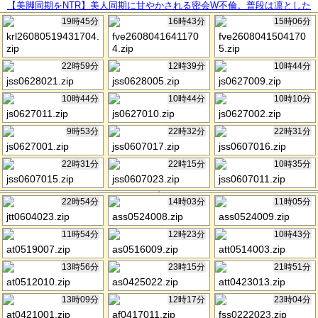
【美脚同期をNTR】美人同期に甘やかされる密会W不倫。普段は凛とした
シゴデキ美女がイキ潮を噴きながらどスケベ顔で痙攣絶頂。本能のまま膣
19時45分
16時43分
15時06分
奥まで生中出し。【既婚男性×既婚女性(同期W不倫)】 case.27
krl26080519431704.
fve2608041641170
fve2608041504170
zip
4.zip
5.zip
22時59分
12時39分
10時44分
jss0628021.zip
jss0628005.zip
js0627009.zip
10時44分
10時44分
10時10分
js0627011.zip
js0627010.zip
js0627002.zip
9時53分
22時32分
22時31分
js0627001.zip
jss0607017.zip
jss0607016.zip
22時31分
22時15分
10時35分
jss0607015.zip
jss0607023.zip
jss0607011.zip
22時54分
14時03分
11時05分
jtt0604023.zip
ass0524008.zip
ass0524009.zip
11時54分
12時23分
10時43分
at0519007.zip
as0516009.zip
att0514003.zip
13時56分
23時15分
21時51分
at0512010.zip
as0425022.zip
att0423013.zip
13時09分
12時17分
23時04分
at0421001.zip
af0417011.zip
fss0222023.zip