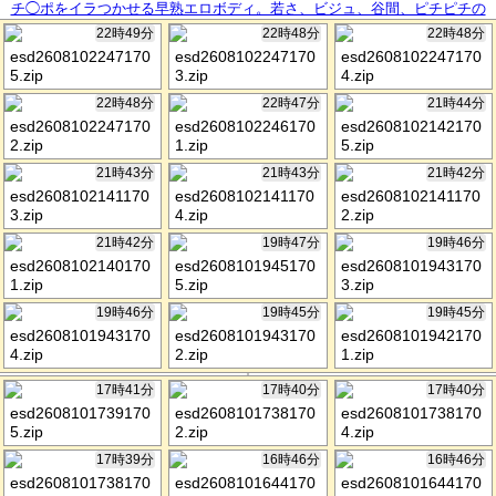
チ◯ポをイラつかせる早熟エロボディ。若さ、ビジュ、谷間、ピチピチの
生脚…自分の魅せ方をわかってる小娘ww舐められたもんです。もちろんつ
22時49分
22時48分
22時48分
いてって、テキト～に乗っかって陥落させます。おマセボディにブチ込み
esd2608102247170
esd2608102247170
esd2608102247170
放題。壊れた蛇口みたいな潮吹いてて、その気になるのが早い雑魚マンで
5.zip
3.zip
4.zip
したww：case.67
22時48分
22時47分
21時44分
esd2608102247170
esd2608102246170
esd2608102142170
2.zip
1.zip
5.zip
21時43分
21時43分
21時42分
esd2608102141170
esd2608102141170
esd2608102141170
3.zip
4.zip
2.zip
21時42分
19時47分
19時46分
esd2608102140170
esd2608101945170
esd2608101943170
1.zip
5.zip
3.zip
19時46分
19時45分
19時45分
esd2608101943170
esd2608101943170
esd2608101942170
4.zip
2.zip
1.zip
17時41分
17時40分
17時40分
esd2608101739170
esd2608101738170
esd2608101738170
5.zip
2.zip
4.zip
17時39分
16時46分
16時46分
esd2608101738170
esd2608101644170
esd2608101644170