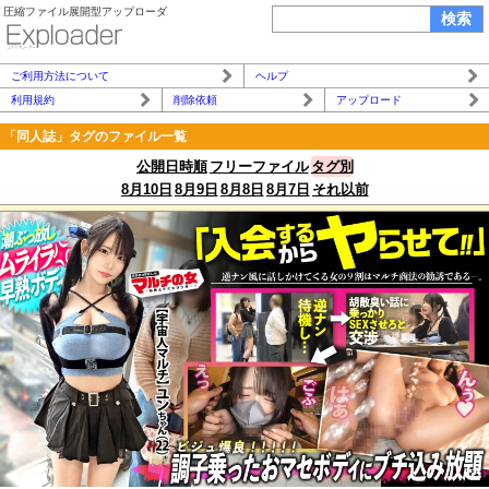
圧縮ファイル展開型アップローダ
ご利用方法について
ヘルプ
利用規約
削除依頼
アップロード
「同人誌」タグのファイル一覧
公開日時順
フリーファイル
タグ別
8月10日
8月9日
8月8日
8月7日
それ以前