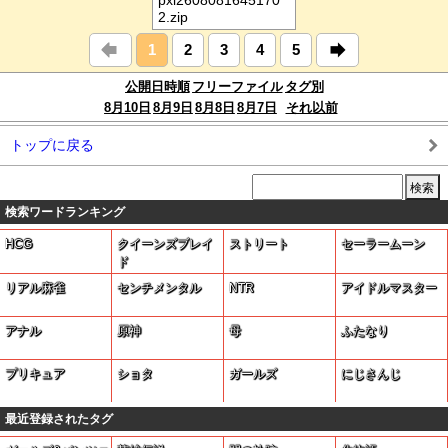
pxi2608081645170
2.zip
1
2
3
4
5
公開日時順
フリーファイル
タグ別
8月10日
8月9日
8月8日
8月7日
それ以前
トップに戻る
検索ワードランキング
HCG
クイーンズブレイ
ストリート
セーラームーン
ド
リアル麻雀
センチメンタル
NTR
アイドルマスター
アナル
原神
母
ふたなり
プリキュア
ショタ
ガールズ
にじさんじ
最近登録されたタグ