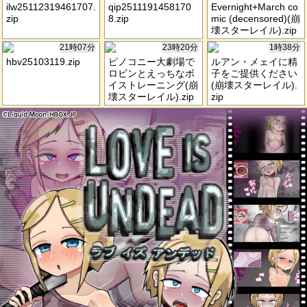
ilw25112319461707.
qip2511191458170
Evernight+March co
zip
8.zip
mic (decensored)(崩
壊スターレイル).zip
21時07分
23時20分
1時38分
hbv25103119.zip
ピノコニー大劇場で
ルアン・メェイに精
ロビンとえっちなボ
子をご提供ください
イストレーニング(崩
(崩壊スターレイル).
壊スターレイル).zip
zip