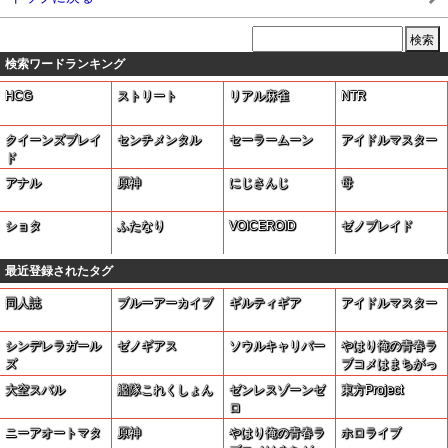
検索ワードランキング
HCG
ストリート
リアル麻雀
NTR
クイーンズブレイ
センチメンタル
セーラームーン
アイドルマスター
ド
アナル
原神
にじさんじ
母
ショタ
ふたなり
VOICEROID
ゼノブレイド
最近登録されたタグ
同人誌
ブルーアーカイブ
ギルティギア
アイドルマスター
シンデレラガール
ゼノギアス
ソウルキャリバー
やはり俺の青春ラ
ズ
ブコメはまちがっ
ている
大空スバル
艦隊これくしょん
ゼンレスゾーンゼ
東方Project
ロ
ニーアオートマタ
原神
やはり俺の青春ラ
ホロライブ