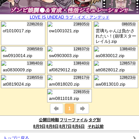
LOVE IS UNDEAD ラブ・イズ・アンデッド
22時26分
23時05分
0時05分
of1010017.zip
ow1001021.zip
雲璃ちゃんは負かさ
れたい！(崩壊スター
レイル).zip
20時58分
12時37分
13時40分
sw0910014.zip
sw0903003.zip
as0830012.zip
13時40分
13時40分
12時57分
as0830009.zip
af0829012.zip
att0828012.zip
21時55分
22時17分
12時23分
at0819024.zip
am0818020.zip
aw0813010.zip
22時35分
am0811018.zip
1
公開日時順
フリーファイル
タグ別
8月9日
8月8日
8月7日
8月6日
それ以前
トップに戻る