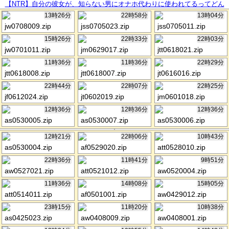
【NTR】自分の彼女が、知らない男にオナホ代わりに使われてるってどん
な気持ち？？
13時26分
22時58分
13時04分
jw0708009.zip
jss0705023.zip
jss0705011.zip
15時26分
22時33分
22時03分
jw0701011.zip
jm0629017.zip
jtt0618021.zip
11時36分
11時36分
22時29分
jtt0618008.zip
jtt0618007.zip
jt0616016.zip
22時44分
22時07分
22時25分
jf0612024.zip
jt0602019.zip
jm0601018.zip
12時36分
12時36分
12時36分
as0530005.zip
as0530007.zip
as0530006.zip
12時21分
22時06分
10時43分
as0530004.zip
af0529020.zip
att0528010.zip
22時36分
11時41分
9時51分
aw0527021.zip
att0521012.zip
aw0520004.zip
11時36分
14時08分
15時05分
att0514011.zip
af0501001.zip
aw0429012.zip
23時15分
11時20分
10時38分
as0425023.zip
aw0408009.zip
aw0408001.zip