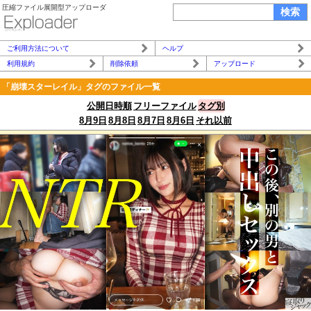
圧縮ファイル展開型アップローダ
ご利用方法について
ヘルプ
利用規約
削除依頼
アップロード
「崩壊スターレイル」タグのファイル一覧
公開日時順
フリーファイル
タグ別
8月9日
8月8日
8月7日
8月6日
それ以前