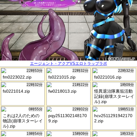
エージェント・アクアVSエロトラップラボ
22時53分
22時32分
22時32分
fm0223022.zip
fs0221015.zip
fs0221016.zip
22時32分
21時22分
1時09分
fs0221014.zip
fw0218013.zip
怪異退治隊裏垢活動
記録(崩壊スターレイ
ル).zip
0時55分
22時02分
19時51分
これは2人のための
pqy2511302148170
hcv2511291942170
物語(崩壊スターレイ
9.zip
2.zip
ル).zip
19時54分
15時09分
1時33分