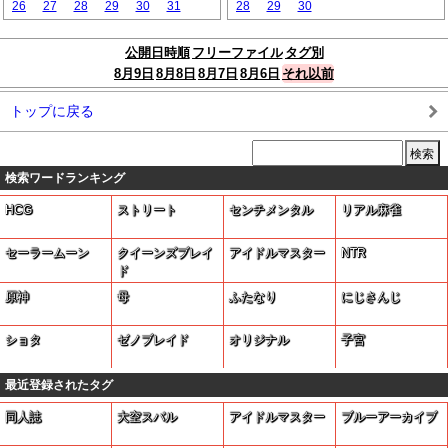
26
27
28
29
30
31
28
29
30
公開日時順
フリーファイル
タグ別
8月9日
8月8日
8月7日
8月6日
それ以前
トップに戻る
検索ワードランキング
HCG
ストリート
センチメンタル
リアル麻雀
セーラームーン
クイーンズブレイ
アイドルマスター
NTR
ド
原神
母
ふたなり
にじさんじ
ショタ
ゼノブレイド
オリジナル
子宮
最近登録されたタグ
同人誌
大空スバル
アイドルマスター
ブルーアーカイブ