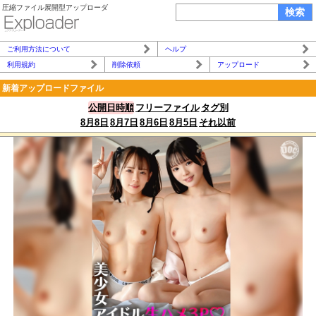
圧縮ファイル展開型アップローダ
ご利用方法について
ヘルプ
利用規約
削除依頼
アップロード
新着アップロードファイル
公開日時順
フリーファイル
タグ別
8月8日
8月7日
8月6日
8月5日
それ以前