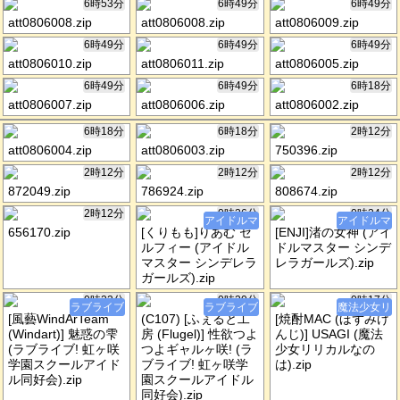
6時53分
6時49分
6時49分
att0806008.zip
att0806008.zip
att0806009.zip
6時49分
6時49分
6時49分
att0806010.zip
att0806011.zip
att0806005.zip
6時49分
6時49分
6時18分
att0806007.zip
att0806006.zip
att0806002.zip
6時18分
6時18分
2時12分
att0806004.zip
att0806003.zip
750396.zip
2時12分
2時12分
2時12分
872049.zip
786924.zip
808674.zip
2時12分
0時26分
0時24分
アイドルマ
アイドルマ
656170.zip
[くりもも]りあむ セ
[ENJI]渚の女神 (アイ
ルフィー (アイドル
ドルマスター シンデ
マスター シンデレラ
レラガールズ).zip
ガールズ).zip
0時22分
0時20分
0時17分
ラブライブ
ラブライブ
魔法少女リ
[風藝WindArTeam
(C107) [ふぇると工
[焼酎MAC (ほずみけ
(Windart)] 魅惑の雫
房 (Flugel)] 性欲つよ
んじ)] USAGI (魔法
(ラブライブ! 虹ヶ咲
つよギャルヶ咲! (ラ
少女リリカルなの
学園スクールアイド
ブライブ! 虹ヶ咲学
は).zip
ル同好会).zip
園スクールアイドル
同好会).zip