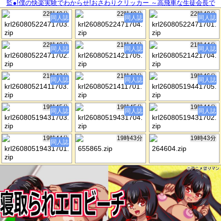
監●!僕の快楽実験でわからせ!おさわりクリッカー ～高飛車な生徒会長で
勝手にドスケベ配信したら億万長者!?～
22時49分
22時49分
22時48分
同人誌
同人誌
同人誌
krl26080522471703.
krl26080522471704.
krl26080522471701.
zip
zip
zip
22時48分
21時44分
21時44分
同人誌
同人誌
同人誌
krl26080522471702.
krl26080521421705.
krl26080521421704.
zip
zip
zip
21時43分
21時42分
19時46分
同人誌
同人誌
同人誌
krl26080521411703.
krl26080521411701.
krl26080519441705.
zip
zip
zip
19時45分
19時45分
19時44分
同人誌
同人誌
同人誌
krl26080519431703.
krl26080519431704.
krl26080519431702.
zip
zip
zip
19時44分
19時43分
19時43分
同人誌
krl26080519431701.
655865.zip
264604.zip
zip