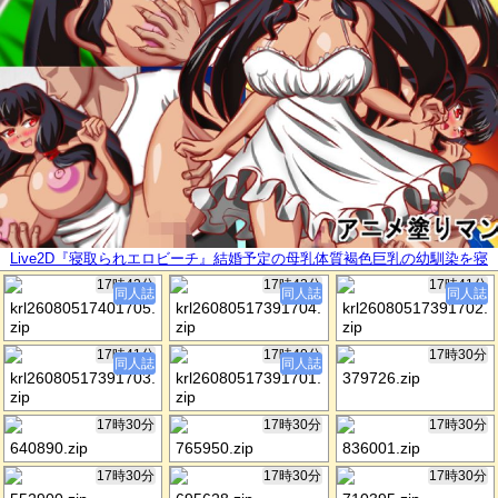
Live2D『寝取られエロビーチ』結婚予定の母乳体質褐色巨乳の幼馴染を寝
取り妊娠孕ませる
17時42分
17時42分
17時41分
同人誌
同人誌
同人誌
krl26080517401705.
krl26080517391704.
krl26080517391702.
zip
zip
zip
17時41分
17時40分
17時30分
同人誌
同人誌
krl26080517391703.
krl26080517391701.
379726.zip
zip
zip
17時30分
17時30分
17時30分
640890.zip
765950.zip
836001.zip
17時30分
17時30分
17時30分