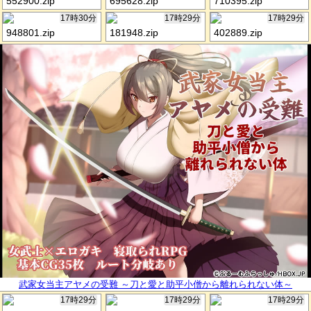
552900.zip
695628.zip
710395.zip
17時30分
17時29分
17時29分
948801.zip
181948.zip
402889.zip
武家女当主アヤメの受難 ～刀と愛と助平小僧から離れられない体～
17時29分
17時29分
17時29分