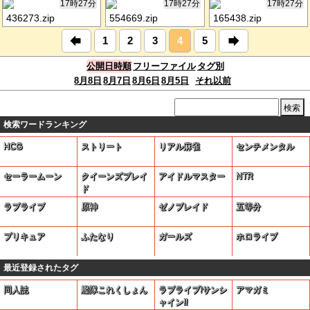
17時27分
17時27分
17時27分
436273.zip
554669.zip
165438.zip
1
2
3
4
5
公開日時順
フリーファイル
タグ別
8月8日
8月7日
8月6日
8月5日
それ以前
検索ワードランキング
HCG
ストリート
リアル麻雀
センチメンタル
セーラームーン
クイーンズブレイ
アイドルマスター
NTR
ド
ラブライブ
原神
ゼノブレイド
五等分
プリキュア
ふたなり
ガールズ
ホロライブ
最近登録されたタグ
同人誌
艦隊これくしょん
ラブライブ!サンシ
アマガミ
ャイン!!