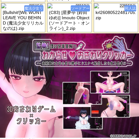
0時15分
0時12分
22時50分
魔法少女リ
ソードアー
同人誌
[Bullshit!]WE WONT
(C83) [星夢亭 (鈴田
krl26080522481705.
LEAVE YOU BEHIN
ゆめ)] Imouto Object
zip
D (魔法少女リリカル
(ソードアート・オン
なのは).zip
ライン)_2.zip