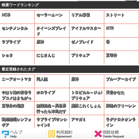
検索ワードランキング
HCG
セーラームーン
リアル麻雀
ストリート
センチメンタル
クイーンズブレイ
アイドルマスター
NTR
ド
ラブライブ
原神
ゼノブレイド
母
ショタ
にじさんじ
プリキュア
五等分
最近登録されたタグ
ニーアオートマタ
同人誌
原神
ブルーアーカイブ
やはり俺の青春ラ
ホロライブ
トロピカル～ジュ!
天音かなた
ブコメはまちがっ
プリキュア
ている。
五等分の花嫁
無職転生～異世界
艦隊これくしょん
葬送のフリーレン
行ったら本気だす
～
戦姫絶唱シンフォ
ラブライブ!サンシ
アマガミ
ラグナロクオンラ
ギア
ャイン!!
イン