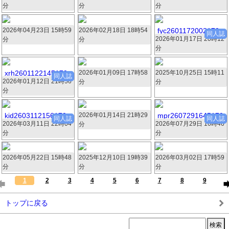
分
分
分
338枚 49.7MB
336枚 118.6MB
336枚 71.6MB
2026年04月23日 15時59
61021.zip
2026年02月18日 18時54
75339.zip
fyc2601172002170
同人誌
2026年01月17日 20時12
2.zip
分
分
336枚 60.5MB
335枚 44.3MB
分
335枚 108.3MB
xrh2601122145170
2026年01月09日 17時58
49073.zip
2025年10月25日 15時11
87773.zip
同人誌
2026年01月12日 21時56
8.zip
分
分
335枚 44.3MB
335枚 21.9MB
分
335枚 108.3MB
kid2603112156170
2026年01月14日 21時29
jw0114015.zip
mpr2607291645170
同人誌
同人誌
2026年03月11日 22時04
6.zip
2026年07月29日 16時46
2.zip
分
329枚 102MB
分
分
330枚 194.9MB
329枚 122.6MB
2026年05月22日 15時48
91454.zip
2025年12月10日 19時39
53476.zip
2026年03月02日 17時59
16169.zip
分
分
分
325枚 73.1MB
325枚 55.7MB
324枚 42MB
1
2
3
4
5
6
7
8
9
トップに戻る