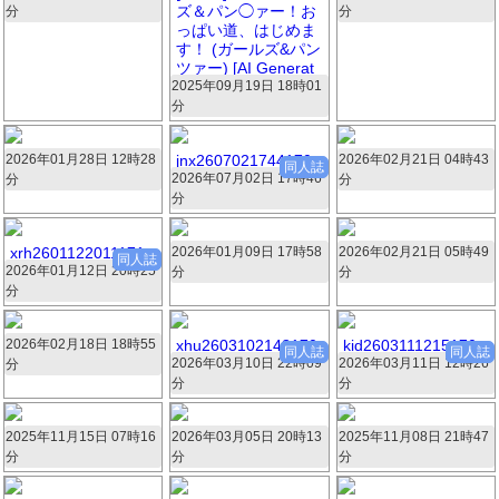
ズ＆パン◯ァー！お
分
分
394枚 41.7MB
390枚 45.3MB
っぱい道、はじめま
す！ (ガールズ&パン
ツァー) [AI Generat
2025年09月19日 18時01
ed]-1280x.zip
分
393枚 24.6MB
2026年01月28日 12時28
jw0128002.zip
jnx2607021744170
2026年02月21日 04時43
30723.zip
同人誌
2026年07月02日 17時46
1.zip
分
分
387枚 172.6MB
377枚 61.6MB
分
387枚 196MB
xrh2601122011171
2026年01月09日 17時58
56203.zip
2026年02月21日 05時49
17910.zip
同人誌
2026年01月12日 20時25
1.zip
分
分
374枚 54.6MB
374枚 51.2MB
分
374枚 141.9MB
2026年02月18日 18時55
64394.zip
xhu2603102148170
kid2603111215170
同人誌
同人誌
2026年03月10日 22時09
3.zip
2026年03月11日 12時26
6.zip
分
374枚 54.6MB
分
分
373枚 52.8MB
372枚 194.5MB
2025年11月15日 07時16
98420.zip
2026年03月05日 20時13
74679.zip
2025年11月08日 21時47
44489.zip
分
分
分
369枚 18.2MB
369枚 35.4MB
369枚 76.3MB