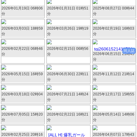
2026年01月19日 06時06
15368.zip
2026年01月31日 01時51
47793.zip
2025年08月27日 00時44
427087.zip
分
分
分
420枚 17.6MB
418枚 57.1MB
414枚 63.2MB
2026年03月03日 18時59
62078.zip
2026年03月26日 19時19
83942.zip
2026年02月19日 16時03
61160.zip
分
分
分
414枚 50.9MB
414枚 63.1MB
409枚 44.1MB
2026年02月22日 06時46
63170.zip
2026年02月15日 06時56
16997.zip
tqj26061521411701.
同人誌
2026年06月15日 21時45
zip
分
分
407枚 57.9MB
406枚 49.5MB
分
404枚 151.2MB
2026年05月15日 16時59
76059.zip
2026年06月30日 22時11
603524.zip
2025年11月12日 21時14
35201.zip
分
分
分
404枚 35.7MB
401枚 84.1MB
399枚 32.3MB
2026年03月18日 02時04
29182.zip
2026年07月21日 14時24
220826.zip
2025年12月17日 15時55
13705.zip
分
分
分
399枚 61.2MB
398枚 85.3MB
398枚 43.1MB
2026年07月05日 15時20
798018.zip
2026年02月22日 16時21
38064.zip
2026年05月14日 14時06
28441.zip
分
分
分
397枚 65.6MB
397枚 39.9MB
397枚 65.6MB
2026年02月25日 20時16
11726.zip
[ALL H] 爆乳ガール
2026年04月07日 17時43
91335.zip