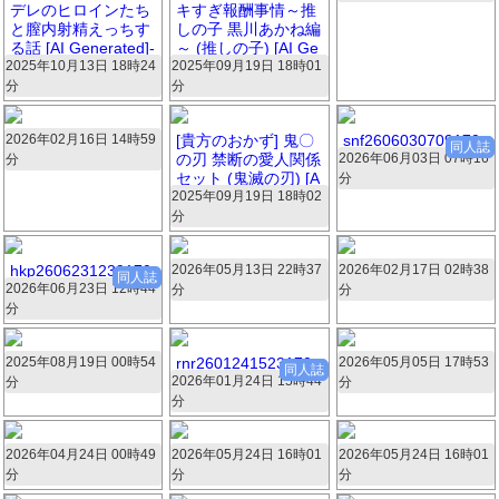
デレのヒロインたち
キすぎ報酬事情～推
と膣内射精えっちす
しの子 黒川あかね編
る話 [AI Generated]-
～ (推しの子) [AI Ge
2025年10月13日 18時24
1280x.zip
2025年09月19日 18時01
nerated]-1280x.zip
分
分
470枚 73.3MB
469枚 57.2MB
2026年02月16日 14時59
74266.zip
[貴方のおかず] 鬼〇
snf2606030709170
同人誌
の刃 禁断の愛人関係
2026年06月03日 07時16
4.zip
分
465枚 50.3MB
セット (鬼滅の刃) [A
分
464枚 196.3MB
2025年09月19日 18時02
I Generated].zip
分
465枚 101.7MB
hkp2606231239170
2026年05月13日 22時37
80941.zip
2026年02月17日 02時38
45956.zip
同人誌
2026年06月23日 12時44
4.zip
分
分
461枚 69.2MB
460枚 58.7MB
分
464枚 196.2MB
2025年08月19日 00時54
3491809.zip
rnr2601241523170
2026年05月05日 17時53
78812.zip
同人誌
2026年01月24日 15時44
9.zip
分
分
457枚 100.7MB
451枚 51.5MB
分
456枚 197.8MB
2026年04月24日 00時49
42249.zip
2026年05月24日 16時01
27735.zip
2026年05月24日 16時01
43217.zip
分
分
分
451枚 23.5MB
451枚 29MB
451枚 29.4MB