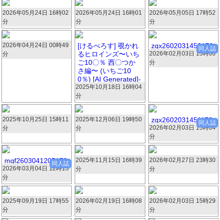
2026年05月24日 16時02
66469.zip
2026年05月24日 16時01
27318.zip
2026年05月05日 17時52
61020.zip
分
分
分
451枚 120MB
451枚 25.8MB
451枚 54.7MB
2026年04月24日 00時49
15593.zip
[けるべろす] 覗かれ
zqx2602031456170
同人誌
るヒロインズ〜いち
2026年02月03日 15時06
2.zip
分
451枚 27MB
ご10〇％ 西〇つか
分
443枚 186.7MB
さ編〜 (いちご10
0％) [AI Generated]-
2025年10月18日 16時04
1280x.zip
分
443枚 54.6MB
2025年10月25日 15時11
62495.zip
2025年12月06日 19時50
44559.zip
zqx2602031451170
同人誌
2026年02月03日 15時04
1.zip
分
分
442枚 43.9MB
439枚 34.7MB
分
436枚 196.7MB
mgf2603041205170
2025年11月15日 16時39
73712.zip
2026年02月27日 23時30
32489.zip
同人誌
2026年03月04日 12時13
6.zip
分
分
432枚 34MB
432枚 50MB
分
433枚 111.7MB
2025年09月19日 17時55
943233.zip
2026年02月19日 16時08
33708.zip
2026年02月03日 15時29
97041.zip
分
分
分
424枚 37.3MB
424枚 24.7MB
420枚 48.5MB