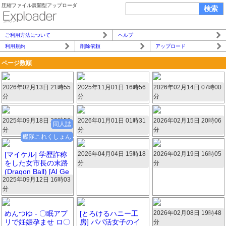
圧縮ファイル展開型アップローダ
ご利用方法について
ヘルプ
利用規約
削除依頼
アップロード
ページ数順
2026年02月13日 21時55
37702.zip
2025年11月01日 16時56
80927.zip
2026年02月14日 07時00
21891.zip
分
分
分
500枚 44.7MB
499枚 56.2MB
496枚 122.8MB
2025年09月18日 20時50
fjo25091802.zip
2026年01月01日 01時31
56664.zip
2026年02月15日 20時06
35572.zip
同人誌
分
分
分
489枚 108.7MB
488枚 33.2MB
484枚 75MB
艦隊これくしょん
[マイケル] 学歴詐称
2026年04月04日 15時18
63165.zip
2026年02月19日 16時05
42349.zip
をした女市長の末路
分
分
481枚 65.7MB
475枚 77MB
(Dragon Ball) [AI Ge
2025年09月12日 16時03
nerated]-1280x.zip
分
481枚 57.7MB
めんつゆ - 〇眠アプ
[とろけるハニー工
2026年02月08日 19時48
93968.zip
リで妊娠孕ませ ロ〇
房] パパ活女子のイ
分
467枚 73.7MB