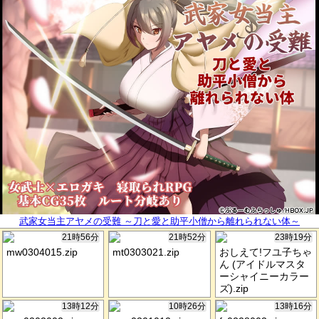
武家女当主アヤメの受難 ～刀と愛と助平小僧から離れられない体～
21時56分
21時52分
23時19分
mw0304015.zip
mt0303021.zip
おしえて!フユ子ちゃ
ん (アイドルマスタ
ーシャイニーカラー
ズ).zip
13時12分
10時26分
13時16分