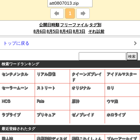
att0807013.zip
1
公開日時順
フリーファイル
タグ別
8月6日
8月5日
8月4日
8月3日
それ以前
トップに戻る
検索ワードランキング
センチメンタル
リアル麻雀
クイーンズブレイ
アイドルマスター
ド
セーラームーン
ストリート
オリジナル
ロリ
HCG
Fate
原神
ウマ娘
ラブライブ
プリキュア
ゼノブレイド
ホロライブ
最近登録されたタグ
同人誌
魔界戦記ディスガ
艦隊これくしょん
ブルーアーカイブ