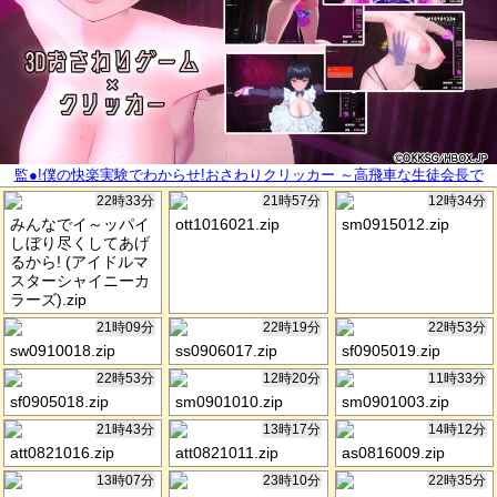
監●!僕の快楽実験でわからせ!おさわりクリッカー ～高飛車な生徒会長で
勝手にドスケベ配信したら億万長者!?～
22時33分
21時57分
12時34分
みんなでイ～ッパイ
ott1016021.zip
sm0915012.zip
しぼり尽くしてあげ
るから! (アイドルマ
スターシャイニーカ
ラーズ).zip
21時09分
22時19分
22時53分
sw0910018.zip
ss0906017.zip
sf0905019.zip
22時53分
12時20分
11時33分
sf0905018.zip
sm0901010.zip
sm0901003.zip
21時43分
13時17分
14時12分
att0821016.zip
att0821011.zip
as0816009.zip
13時07分
23時10分
22時35分