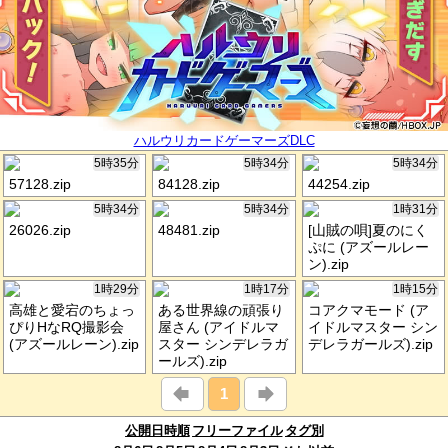
ハルウリカードゲーマーズDLC
5時35分
5時34分
5時34分
57128.zip
84128.zip
44254.zip
5時34分
5時34分
1時31分
26026.zip
48481.zip
[山賊の唄]夏のにく
ぷに (アズールレー
ン).zip
1時29分
1時17分
1時15分
高雄と愛宕のちょっ
ある世界線の頑張り
コアクマモード (ア
ぴりHなRQ撮影会
屋さん (アイドルマ
イドルマスター シン
(アズールレーン).zip
スター シンデレラガ
デレラガールズ).zip
ールズ).zip
1
公開日時順
フリーファイル
タグ別