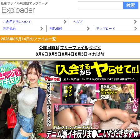
圧縮ファイル展開型アップローダ
ご利用方法について
ヘルプ
利用規約
削除依頼
アップロード
2026年05月14日のファイル一覧
公開日時順
フリーファイル
タグ別
8月6日
8月5日
8月4日
8月3日
それ以前