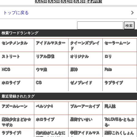
8月6日
8月5日
8月4日
8月3日
それ以前
トップに戻る
検索ワードランキング
センチメンタル
アイドルマスター
クイーンズブレイ
セーラームーン
ド
ストリート
リアル麻雀
オリジナル
ロリ
HCG
ウマ娘
原神
Fate
ホロライブ
CG
ゼノブレイド
ラブライブ
最近登録されたタグ
アズールレーン
ペルソナ4
ブルーアーカイブ
同人誌
魔法少女まどか☆
ホロライブ
星街すいせい
ToLOVEる-とらぶ
マギカ
る-
ラブライブ!
俺の妹がこんなに
学園アイドルマス
艦隊これくしょん