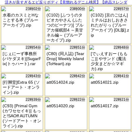
活きが良すぎるエビ反りボディ【見惚れるデニム桃尻】【絶品スレンダ
ー】カワイイ笑顔と際立つボディラインについてったら「肌綺麗な方がモ
23時02分
23時00分
22時57分
テますよ～」って美容液を売りつけてきました。。問答無用でひん剥くと
水着のカスミとHな
(C102) [ふつうのタ
(C102) [京のごはん]
ご馳走乳首がこんにちはwwしゃぶり尽くしたら潮でテカったシズルま●こ
ことする本 (ブルー
ピオカやさん (ふた
ミチルはおしおきさ
にブチ込み猛ピス。イキ反るたび締まるキツキツま●こ最高でしたww ：ca
アーカイブ).zip
つのピーナツ)] ブル
れたがりっ (ブルー
アカ催眠部4 ～美甘
アーカイブ) [DL版].z
se.66
ネル編～ (ブルーア
ip
ーカイブ).zip
22時54分
22時51分
22時48分
[じぇにーず事務所
(C80) (同人誌) [Tear
[でぃえすおー (もも
(バケダヌキ)]SugarF
Drop] Weekly Island
こ)] やサンド (魔法
ix(トゥハート).rar
(ToHeart).zip
少女まどか☆マギ
カ).zip
22時43分
22時42分
22時41分
[行脚堂]Extra 65 (ソ
att0514024.zip
att0514021.zip
ードアート・オンラ
イン).zip
22時39分
22時22分
22時21分
(C93) [Primal Gym
att0514020.zip
att0514017.zip
(カワセセイキ)] もっ
と!SAOff AUTUMN
(ソードアート・オン
ライン).zip