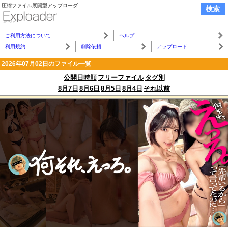
圧縮ファイル展開型アップローダ
ご利用方法について
ヘルプ
利用規約
削除依頼
アップロード
2026年07月02日のファイル一覧
公開日時順
フリーファイル
タグ別
8月7日
8月6日
8月5日
8月4日
それ以前