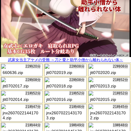
武家女当主アヤメの受難 ～刀と愛と助平小僧から離れられない体～
22時20分
22時08分
22時08分
660636.zip
jtt0702019.zip
jtt0702020.zip
22時08分
22時08分
21時52分
jtt0702017.zip
jtt0702018.zip
jtt0702013.zip
21時52分
21時52分
21時52分
jtt0702014.zip
jtt0702016.zip
jtt0702015.zip
21時47分
21時46分
21時45分
jnx2607022144170
jnx2607022143170
jnx2607022143170
4.zip
3.zip
2.zip
21時44分
19時49分
19時48分