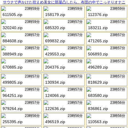
サウナで声かけた控えめ美女に部屋凸したら、布団の中でこっそりオナニ
ー。恥ずかしがってたのに親友に見られながらトロトロに感じて、最後は
23時59分
23時59分
23時59分
4Pスワッピング中出ししちゃいました。
611505.zip
158179.zip
112376.zip
23時59分
23時57分
23時57分
320240.zip
685320.zip
183211.zip
23時57分
23時57分
23時57分
884608.zip
699832.zip
471265.zip
23時57分
23時57分
23時57分
388949.zip
429553.zip
506893.zip
23時57分
23時57分
23時57分
670885.zip
204376.zip
496289.zip
23時57分
23時57分
23時57分
499805.zip
130934.zip
818629.zip
23時57分
23時57分
23時57分
964251.zip
124066.zip
683580.zip
23時57分
23時57分
23時56分
979264.zip
122636.zip
836861.zip
23時56分
23時56分
23時56分
255395.zip
496519.zip
110563.zip