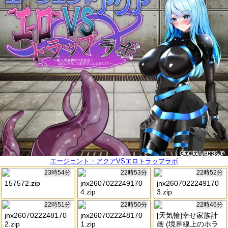
エージェント・アクアVSエロトラップラボ
23時54分
22時53分
22時52分
157572.zip
jnx2607022249170
jnx2607022249170
4.zip
3.zip
22時51分
22時50分
22時46分
jnx2607022248170
jnx2607022248170
[天気輪]幸せ家族計
2.zip
1.zip
画 (境界線上のホラ